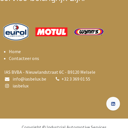
Home
Contacteer ons
IAS BVBA - Nieuwlandstraat 6C - B9120 Melsele
info@i
asbelux.be
+
32 3 369 01 55
iasbelux
Copyright © Industrial Automotive Services