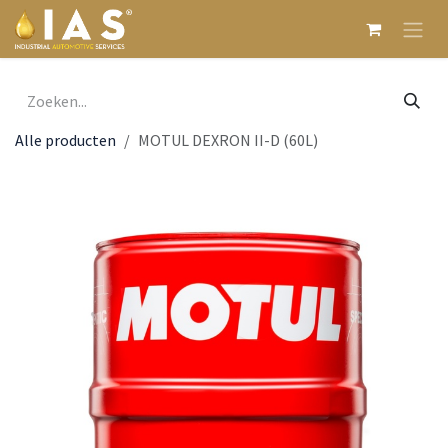
Overslaan naar inhoud
Alle producten
MOTUL DEXRON II-D (60L)