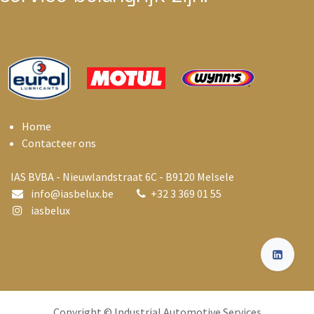
Home
Contacteer ons
IAS BVBA - Nieuwlandstraat 6C - B9120 Melsele
info@i
asbelux.be
+
32 3 369 01 55
iasbelux
Copyright © Industrial Automotive Services