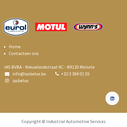
Home
Contacteer ons
IAS BVBA - Nieuwlandstraat 6C - B9120 Melsele
info@i
asbelux.be
+
32 3 369 01 55
iasbelux
Copyright © Industrial Automotive Services