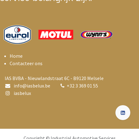
Home
Contacteer ons
IAS BVBA - Nieuwlandstraat 6C - B9120 Melsele
info@i
asbelux.be
+
32 3 369 01 55
iasbelux
Copyright © Industrial Automotive Services