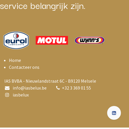
service belangrijk zijn.
Home
Contacteer ons
IAS BVBA - Nieuwlandstraat 6C - B9120 Melsele
info@i
asbelux.be
+
32 3 369 01 55
iasbelux