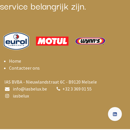
service belangrijk zijn.
Home
Contacteer ons
IAS BVBA - Nieuwlandstraat 6C - B9120 Melsele
info@i
asbelux.be
+
32 3 369 01 55
iasbelux