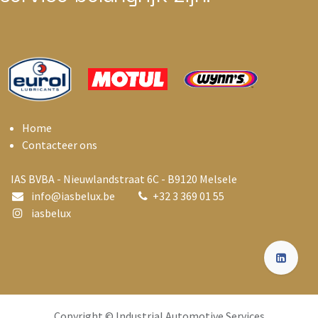
Home
Contacteer ons
IAS BVBA - Nieuwlandstraat 6C - B9120 Melsele
info@i
asbelux.be
+
32 3 369 01 55
iasbelux
Copyright © Industrial Automotive Services