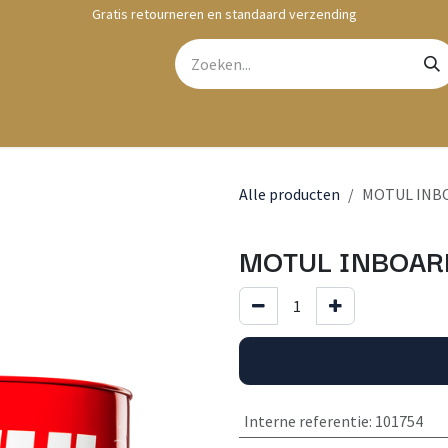
Gratis retourneren en standaard verzending
bshop
Contact
Alle producten
MOTUL INBO
MOTUL INBOARD
Interne referentie
:
101754