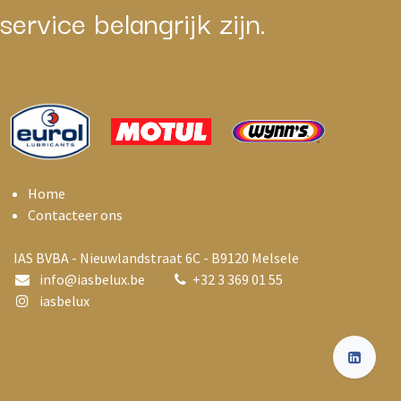
service belangrijk zijn.
Home
Contacteer ons
IAS BVBA - Nieuwlandstraat 6C - B9120 Melsele
info@i
asbelux.be
+
32 3 369 01 55
iasbelux