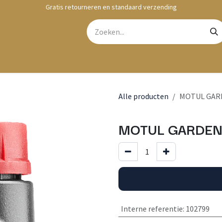
Gratis retourneren en standaard verzending
bshop
Contact
Alle producten
MOTUL GARD
MOTUL GARDEN 2
Interne referentie
:
102799