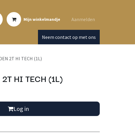
Aanmelden
Mijn winkelmandje
Neem contact op met ons
EN 2T HI TECH (1L)
T HI TECH (1L)
Log in