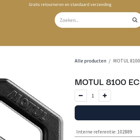
Gratis retourneren en standaard verzending
bshop
Contact
Alle producten
MOTUL 8100
MOTUL 8100 EC
Interne referentie
:
102889