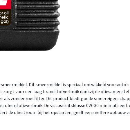
meermiddel. Dit smeermiddel is speciaal ontwikkeld voor auto's
 zorgt voor een laag brandstofverbruik dankzij de oliesamenstell
t als zonder roetfilter. Dit product biedt goede smeereigenscha
roleerd olieverbruik. De viscositeitsklasse 0W-30 minimaliseert 
tert de oliestroom bij het opstarten, geeft een snellere opbouw va