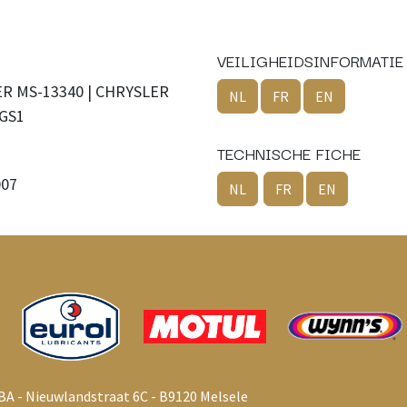
VEILIGHEIDSINFORMATIE
ER MS-13340 | CHRYSLER
NL
FR
EN
-GS1
TECHNISCHE FICHE
007
NL
FR
EN
BA - Nieuwlandstraat 6C - B9120 Melsele