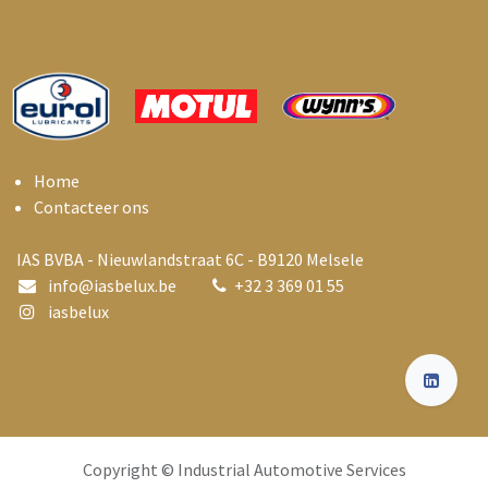
Home
Contacteer ons
IAS BVBA - Nieuwlandstraat 6C - B9120 Melsele
info@i
asbelux.be
+
32 3 369 01 55
iasbelux
Copyright © Industrial Automotive Services