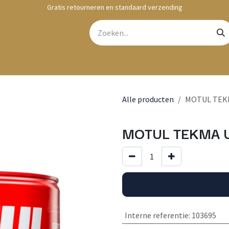
Gratis retourneren en standaard verzending
bshop
Contact
Alle producten
MOTUL TEKM
MOTUL TEKMA U
Interne referentie
:
103695