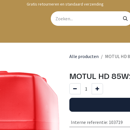
Gratis retourneren en standaard verzending
bshop
Contact
Alle producten
MOTUL HD 8
MOTUL HD 85W1
Interne referentie
:
103719