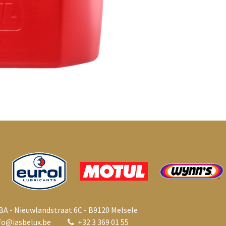
BA - Nieuwlandstraat 6C - B9120 Melsele
fo@i
asbelux.be
+
32 3 369 01 55