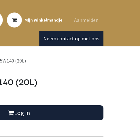
Aanmelden
Mijn winkelmandje
Neem contact op met ons
5W140 (20L)
40 (20L)
Log in