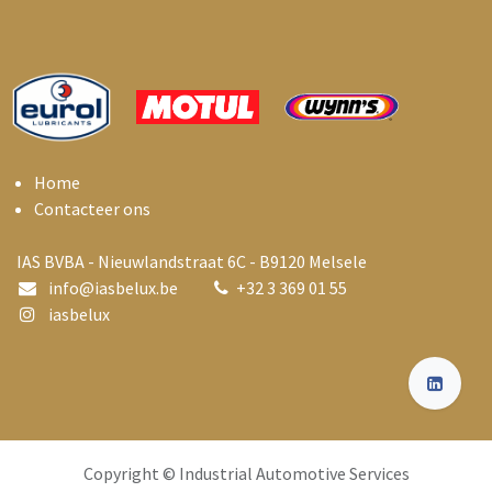
Home
Contacteer ons
IAS BVBA - Nieuwlandstraat 6C - B9120 Melsele
info@i
asbelux.be
+
32 3 369 01 55
iasbelux
Copyright © Industrial Automotive Services