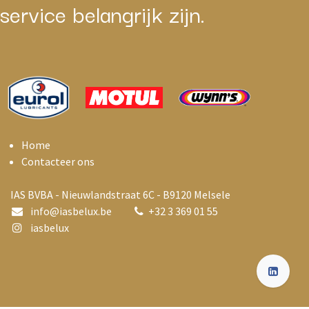
service belangrijk zijn.
Home
Contacteer ons
IAS BVBA - Nieuwlandstraat 6C - B9120 Melsele
info@i
asbelux.be
+
32 3 369 01 55
iasbelux