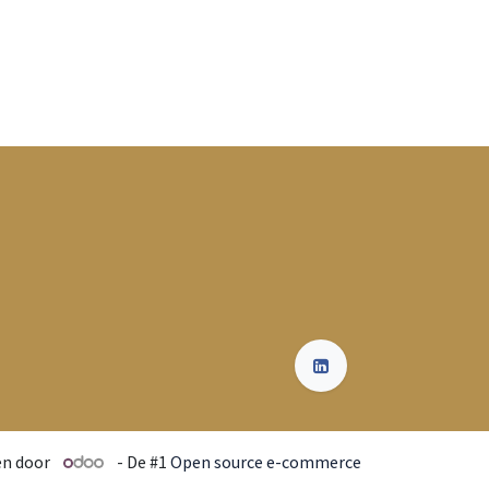
n door
- De #1
Open source e-commerce