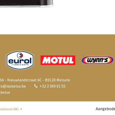
BA - Nieuwlandstraat 6C - B9120 Melsele
fo@i
asbelux.be
+
32 3 369 01 55
belux
Aangebode
ederlands (BE)