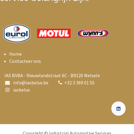
Home
Contacteer ons
IAS BVBA - Nieuwlandstraat 6C - B9120 Melsele
info@i
asbelux.be
+
32 3 369 01 55
iasbelux
Copyright © Industrial Automotive Services