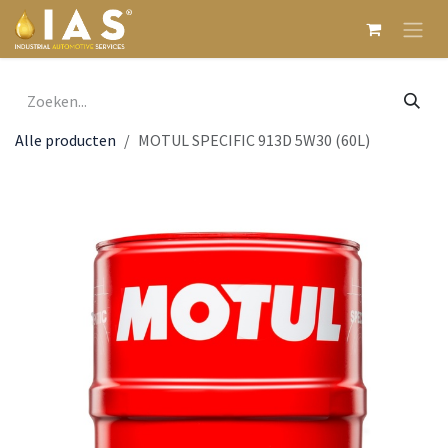
Overslaan naar inhoud
Alle producten
MOTUL SPECIFIC 913D 5W30 (60L)