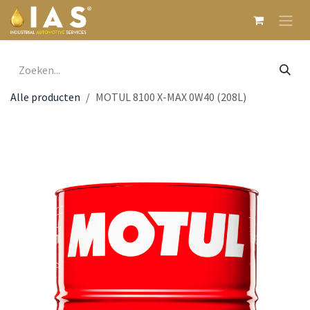
Overslaan naar inhoud
Alle producten
MOTUL 8100 X-MAX 0W40 (208L)