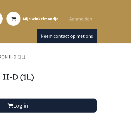
Aanmelden
Mijn winkelmandje
Neem contact op met ons
N II-D (1L)
I-D (1L)
Log in