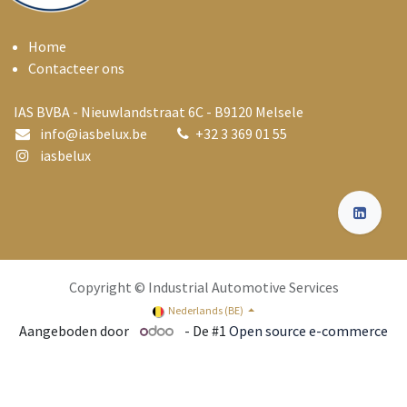
Home
Contacteer ons
IAS BVBA - Nieuwlandstraat 6C - B9120 Melsele
info@i
asbelux.be
+
32 3 369 01 55
iasbelux
Copyright © Industrial Automotive Services
Nederlands (BE)
Aangeboden door
- De #1
Open source e-commerce