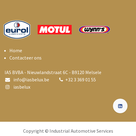
Home
Contacteer ons
IAS BVBA - Nieuwlandstraat 6C - B9120 Melsele
info@i
asbelux.be
+
32 3 369 01 55
iasbelux
Copyright © Industrial Automotive Services