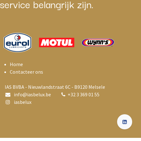
service belangrijk zijn.
Home
Contacteer ons
IAS BVBA - Nieuwlandstraat 6C - B9120 Melsele
info@i
asbelux.be
+
32 3 369 01 55
iasbelux