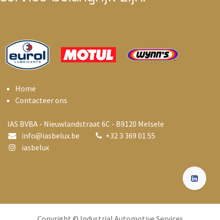
Home
Contacteer ons
IAS BVBA - Nieuwlandstraat 6C - B9120 Melsele
info@i
asbelux.be
+
32 3 369 01 55
iasbelux
Copyright © Industrial Automotive Services