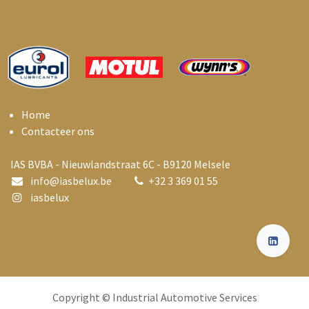
Home
Contacteer ons
IAS BVBA - Nieuwlandstraat 6C - B9120 Melsele
info@i
asbelux.be
+
32 3 369 01 55
iasbelux
Copyright © Industrial Automotive Services