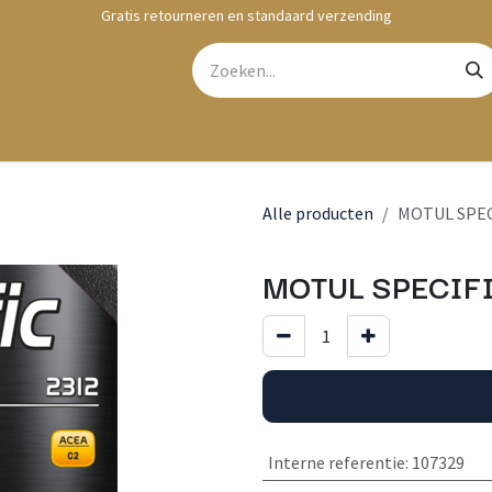
Gratis retourneren en standaard verzending
bshop
Contact
Alle producten
MOTUL SPECI
MOTUL SPECIFI
Interne referentie
:
107329