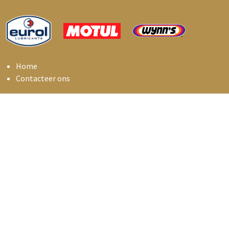
Home
Contacteer ons
IAS BVBA - Nieuwlandstraat 6C - B9120 Melsele
info@i
asbelux.be
+
32 3 369 01 55
iasbelux
Copyright © Industrial Automotive Services
Nederlands (BE)
Aangeboden door
- De #1
Open source e-commerce