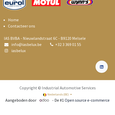
Home
Contacteer ons
IAS BVBA - Nieuwlandstraat 6C - B9120 Melsele
info@i
asbelux.be
+
32 3 369 01 55
iasbelux
Copyright © Industrial Automotive Services
Nederlands (BE)
Aangeboden door
- De #1
Open source e-commerce