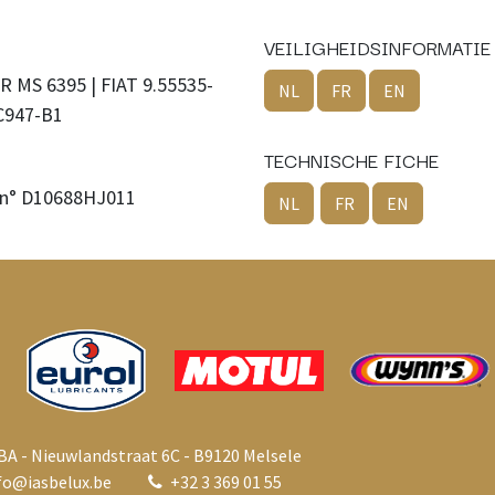
VEILIGHEIDSINFORMATIE
R MS 6395 | FIAT 9.55535-
NL
FR
EN
C947-B1
TECHNISCHE FICHE
n° D10688HJ011
NL
FR
EN
BA - Nieuwlandstraat 6C - B9120 Melsele
fo@i
asbelux.be
+
32 3 369 01 55