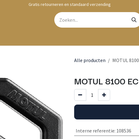
Gratis retourneren en standaard verzending
bshop
Contact
Alle producten
MOTUL 8100 
MOTUL 8100 EC
Interne referentie
:
108536