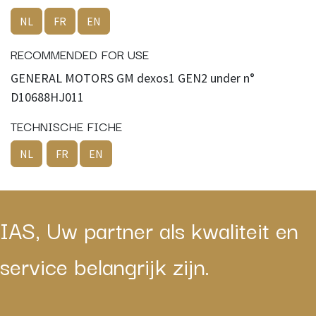
NL
FR
EN
RECOMMENDED FOR USE
GENERAL MOTORS GM dexos1 GEN2 under n°
D10688HJ011
TECHNISCHE FICHE
NL
FR
EN
IAS, Uw partner als kwaliteit en
service belangrijk zijn.