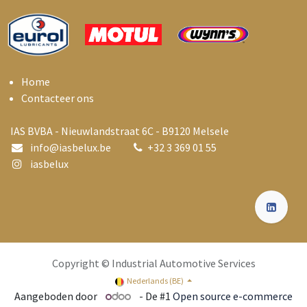
Home
Contacteer ons
IAS BVBA - Nieuwlandstraat 6C - B9120 Melsele
info@i
asbelux.be
+
32 3 369 01 55
iasbelux
Copyright © Industrial Automotive Services
Nederlands (BE)
Aangeboden door
- De #1
Open source e-commerce