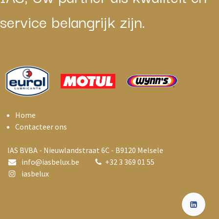
service belangrijk zijn.
Home
Contacteer ons
IAS BVBA - Nieuwlandstraat 6C - B9120 Melsele
info@i
asbelux.be
+
32 3 369 01 55
iasbelux