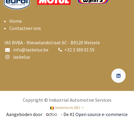
Home
Contacteer ons
IAS BVBA - Nieuwlandstraat 6C - B9120 Melsele
info@i
asbelux.be
+
32 3 369 01 55
iasbelux
Copyright © Industrial Automotive Services
Nederlands (BE)
Aangeboden door
- De #1
Open source e-commerce