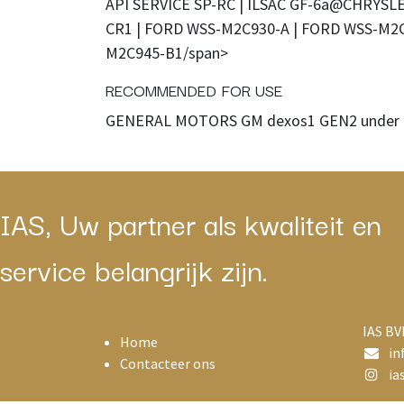
API SERVICE SP-RC | ILSAC GF-6a@CHRYSLER
CR1 | FORD WSS-M2C930-A | FORD WSS-M2C
M2C945-B1/span>
RECOMMENDED FOR USE
GENERAL MOTORS GM dexos1 GEN2 under 
IAS, Uw partner als kwaliteit en
service belangrijk zijn.
IAS BV
Home
in
Contacteer ons
ias