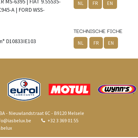
 MS-6395 | FIAT 9.55535-
NL
FR
EN
945-A | FORD WSS-
TECHNISCHE FICHE
n° D10833IE103
NL
FR
EN
BA - Nieuwlandstraat 6C - B9120 Melsele
fo@i
asbelux.be
+
32 3 369 01 55
belux