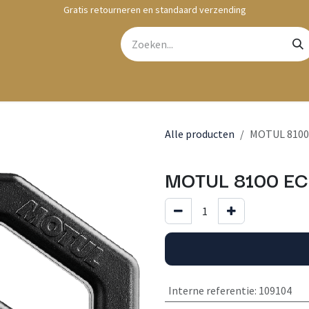
Gratis retourneren en standaard verzending
bshop
Contact
Alle producten
MOTUL 8100 
MOTUL 8100 EC
Interne referentie
:
109104