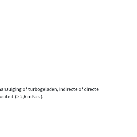
nzuiging of turbogeladen, indirecte of directe
iteit (≥ 2,6 mPa.s ).