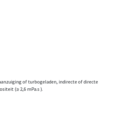
nzuiging of turbogeladen, indirecte of directe
iteit (≥ 2,6 mPa.s ).