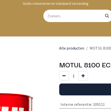
Gratis retourneren en standaard verzending
bshop
Contact
Alle producten
MOTUL 8100 
MOTUL 8100 EC
Interne referentie
:
109111