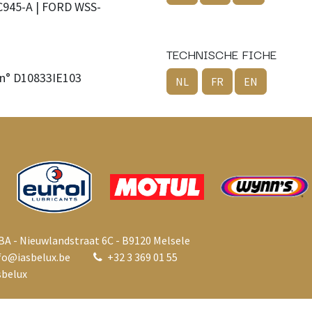
945-A | FORD WSS-
TECHNISCHE FICHE
n° D10833IE103
NL
FR
EN
BA - Nieuwlandstraat 6C - B9120 Melsele
fo@i
asbelux.be
+
32 3 369 01 55
belux