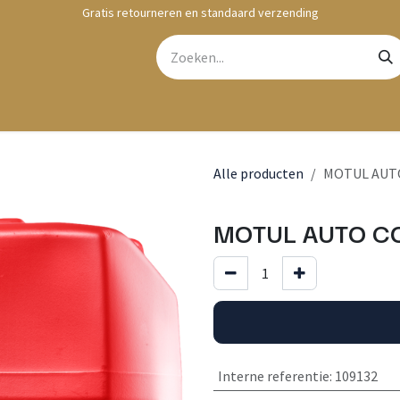
Gratis retourneren en standaard verzending
bshop
Contact
Alle producten
MOTUL AUTO
MOTUL AUTO CO
Interne referentie
:
109132