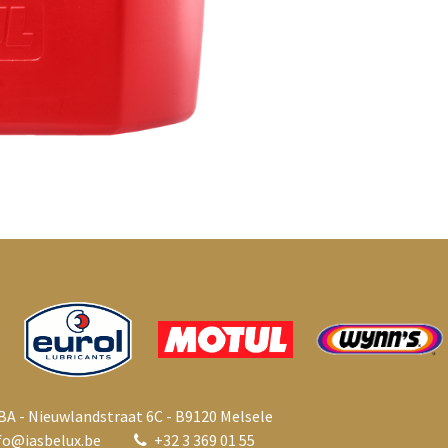
BA - Nieuwlandstraat 6C - B9120 Melsele
fo@i
asbelux.be
+
32 3 369 01 55