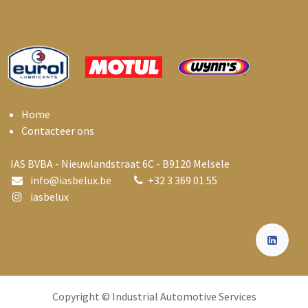
Home
Contacteer ons
IAS BVBA - Nieuwlandstraat 6C - B9120 Melsele
info@i
asbelux.be
+
32 3 369 01 55
iasbelux
Copyright © Industrial Automotive Services