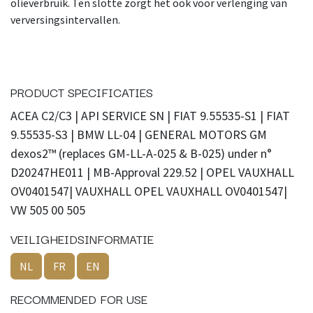
olieverbruik. Ten slotte zorgt het ook voor verlenging van
verversingsintervallen.
PRODUCT SPECIFICATIES
ACEA C2/C3 | API SERVICE SN | FIAT 9.55535-S1 | FIAT
9.55535-S3 | BMW LL-04 | GENERAL MOTORS GM
dexos2™ (replaces GM-LL-A-025 & B-025) under n°
D20247HE011 | MB-Approval 229.52 | OPEL VAUXHALL
OV0401547| VAUXHALL OPEL VAUXHALL OV0401547|
VW 505 00 505
VEILIGHEIDSINFORMATIE
NL
FR
EN
RECOMMENDED FOR USE