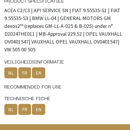
PRODUCT SPECIFICATIES
ACEA C2/C3 | API SERVICE SN | FIAT 9.55535-S1 | FIAT
9.55535-S3 | BMW LL-04 | GENERAL MOTORS GM
dexos2™ (replaces GM-LL-A-025 & B-025) under n°
D20247HE011 | MB-Approval 229.52 | OPEL VAUXHALL
OV0401547| VAUXHALL OPEL VAUXHALL OV0401547|
VW 505 00 505
VEILIGHEIDSINFORMATIE
NL
FR
EN
RECOMMENDED FOR USE
TECHNISCHE FICHE
NL
FR
EN