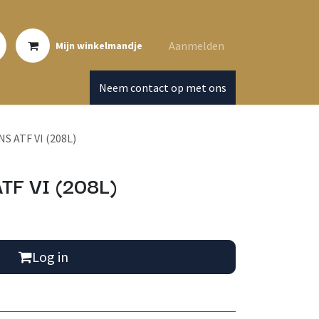
Aanmelden
Mijn winkelmandje
Neem contact op met ons
 ATF VI (208L)
TF VI (208L)
Log in