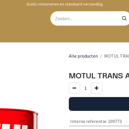
Gratis retourneren en standaard verzending
bshop
Contact
Alle producten
MOTUL TRANS
MOTUL TRANS A
Interne referentie
:
109773