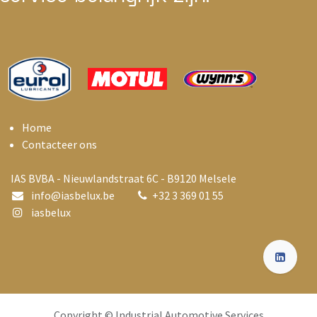
Home
Contacteer ons
IAS BVBA - Nieuwlandstraat 6C - B9120 Melsele
info@i
asbelux.be
+
32 3 369 01 55
iasbelux
Copyright © Industrial Automotive Services