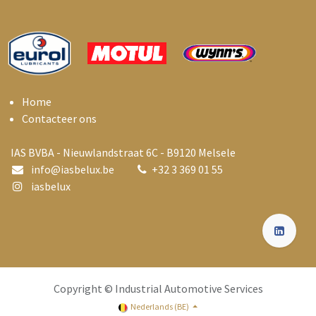
Home
Contacteer ons
IAS BVBA - Nieuwlandstraat 6C - B9120 Melsele
info@i
asbelux.be
+
32 3 369 01 55
iasbelux
Copyright © Industrial Automotive Services
Nederlands (BE)