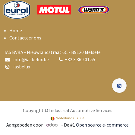
Home
Contacteer ons
IAS BVBA - Nieuwlandstraat 6C - B9120 Melsele
info@i
asbelux.be
+
32 3 369 01 55
iasbelux
Copyright © Industrial Automotive Services
Nederlands (BE)
Aangeboden door
- De #1
Open source e-commerce