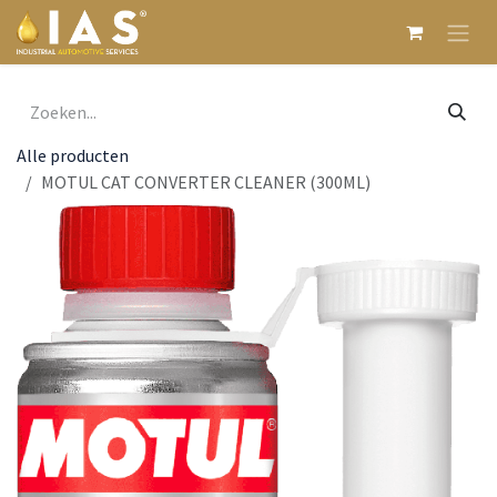
Overslaan naar inhoud
Alle producten
MOTUL CAT CONVERTER CLEANER (300ML)