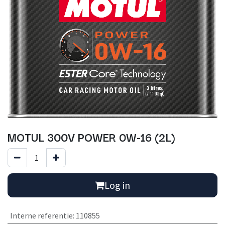
MOTUL 300V POWER 0W-16 (2L)
Log in
Interne referentie
:
110855