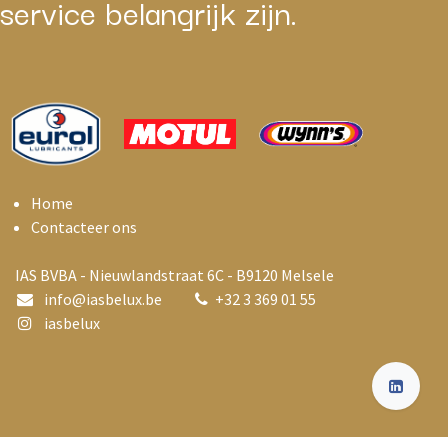
service belangrijk zijn.
Home
Contacteer ons
IAS BVBA - Nieuwlandstraat 6C - B9120 Melsele
info@i
asbelux.be
+
32 3 369 01 55
iasbelux