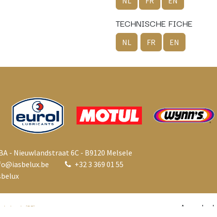
NL
FR
EN
TECHNISCHE FICHE
NL
FR
EN
BA - Nieuwlandstraat 6C - B9120 Melsele
fo@i
asbelux.be
+
32 3 369 01 55
belux
Aangebode
ederlands (BE)