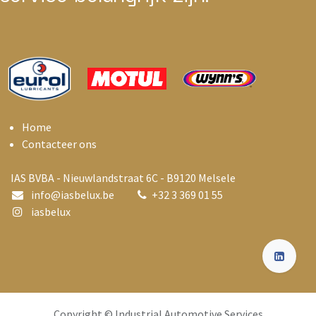
Home
Contacteer ons
IAS BVBA - Nieuwlandstraat 6C - B9120 Melsele
info@i
asbelux.be
+
32 3 369 01 55
iasbelux
Copyright © Industrial Automotive Services