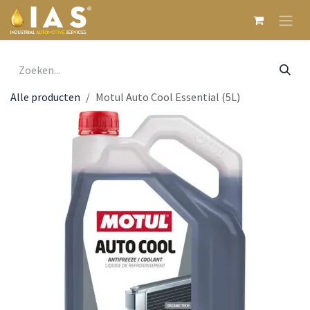
Overslaan naar inhoud
Alle producten
Motul Auto Cool Essential (5L)