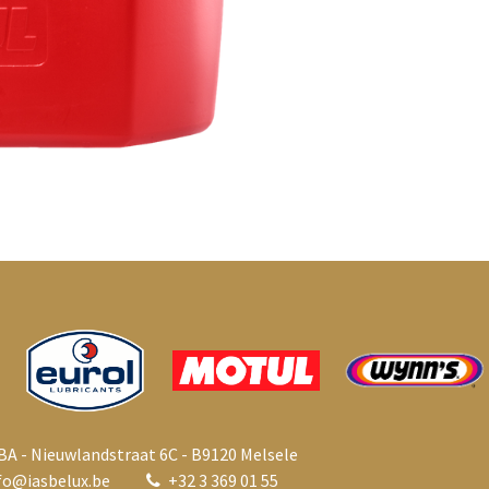
BA - Nieuwlandstraat 6C - B9120 Melsele
fo@i
asbelux.be
+
32 3 369 01 55