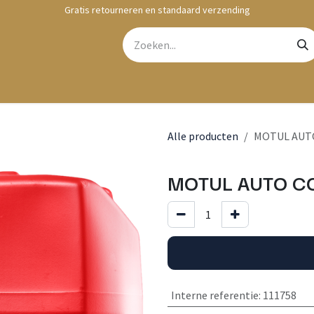
Gratis retourneren en standaard verzending
bshop
Contact
Alle producten
MOTUL AUTO
MOTUL AUTO CO
Interne referentie
:
111758