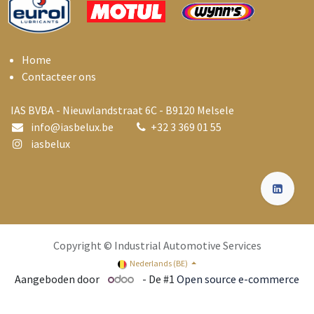
Home
Contacteer ons
IAS BVBA - Nieuwlandstraat 6C - B9120 Melsele
info@i
asbelux.be
+
32 3 369 01 55
iasbelux
Copyright © Industrial Automotive Services
Nederlands (BE)
Aangeboden door
- De #1
Open source e-commerce