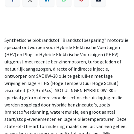
Synthetische biobrandstof "Brandstofbesparing" motorolie
speciaal ontworpen voor Hybride Elektrische Voertuigen
(HEV) en Plug-in Hybride Elektrische Voertuigen (PHEV)
uitgerust met recente benzinemotoren, turbogeladen of
natuurlijk aangezogen, directe of indirecte injectie,
ontworpen om SAE 0W-30 olie te gebruiken met lage
wrijving en lage HTHS (Hoge Temperatuur Hoge Schuif)
viscositeit (≥ 2,9 mPa.s). MOTUL NGEN HYBRID 0W-30 is
speciaal geformuleerd voor de technische uitdagingen die
worden opgelegd door hybride benzineauto's, zoals
brandstofverdunning, wateremulsie, een groot aantal
start/stop-evenementen en lagere olietemperaturen. Deze
state-of-the-art formulering maakt deel uit van een geheel
nieuw duurzaam concept van Motul, omdat het 25%